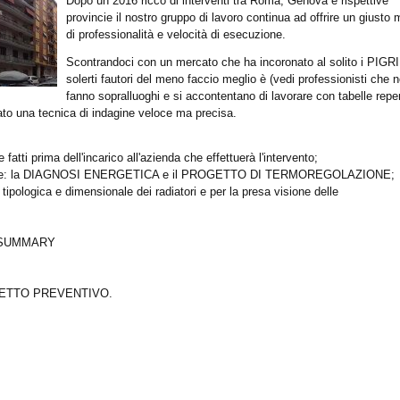
Dopo un 2016 ricco di interventi tra Roma, Genova e rispettive
provincie il nostro gruppo di lavoro continua ad offrire un giusto 
di professionalità e velocità di esecuzione.
Scontrandoci con un mercato che ha incoronato al solito i PIGRI
solerti fautori del meno faccio meglio è (vedi professionisti che 
fanno sopralluoghi e si accontentano di lavorare con tabelle reper
inato una tecnica di indagine veloce ma precisa.
fatti prima dell'incarico all'azienda che effettuerà l'intervento;
n distinte: la DIAGNOSI ENERGETICA e il PROGETTO DI TERMOREGOLAZIONE;
 tipologica e dimensionale dei radiatori e per la presa visione delle
 SUMMARY
PETTO PREVENTIVO.