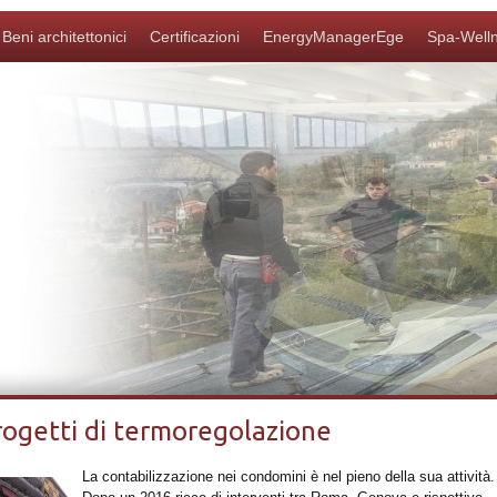
Beni architettonici
Certificazioni
EnergyManagerEge
Spa-Well
rogetti di termoregolazione
La contabilizzazione nei condomini è nel pieno della sua attività.