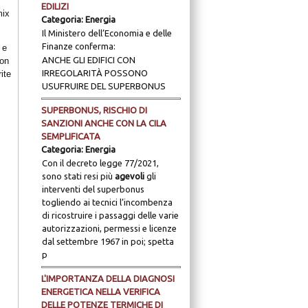
EDILIZI
mix
Categoria:
Energia
Il Ministero dell’Economia e delle
Finanze conferma:
 e
ANCHE GLI EDIFICI CON
non
IRREGOLARITÀ POSSONO
ite
USUFRUIRE DEL SUPERBONUS
SUPERBONUS, RISCHIO DI
SANZIONI ANCHE CON LA CILA
SEMPLIFICATA
Categoria:
Energia
Con il decreto legge 77/2021,
sono stati resi più
agevoli
gli
interventi del superbonus
togliendo ai tecnici l’incombenza
di ricostruire i passaggi delle varie
autorizzazioni, permessi e licenze
dal settembre 1967 in poi; spetta
p
L'IMPORTANZA DELLA DIAGNOSI
ENERGETICA NELLA VERIFICA
DELLE POTENZE TERMICHE DI