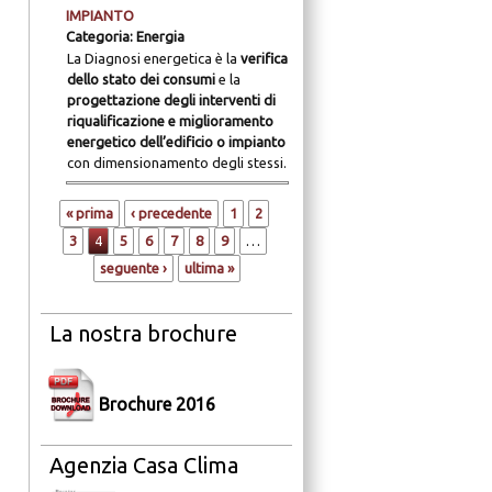
IMPIANTO
Categoria:
Energia
La Diagnosi energetica è la
verifica
dello stato dei consumi
e la
progettazione degli interventi di
riqualificazione e miglioramento
energetico dell’edificio o impianto
con dimensionamento degli stessi.
Pagine
« prima
‹ precedente
1
2
3
4
5
6
7
8
9
…
seguente ›
ultima »
La nostra brochure
Brochure 2016
Agenzia Casa Clima