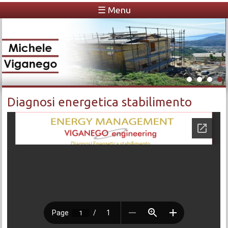
☰ Menu
Michele Viganego
Diagnosi energetica stabilimento