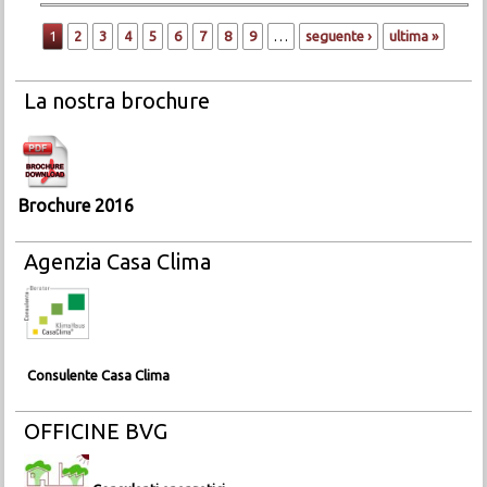
Pagine
1
2
3
4
5
6
7
8
9
…
seguente ›
ultima »
La nostra brochure
Brochure 2016
Agenzia Casa Clima
Consulente Casa Clima
OFFICINE BVG