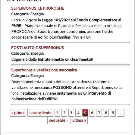
SUPERBONUS, LE PROROGHE
Categoria:
Energia
Entra in vigore la
Legge 101/2021 sul Fondo Complementare al
PNRR
- Piano Nazionale di Ripresa e Resilienza che introduce la
PROROGA del Superbonus per condomìni, persone fisiche
proprietarie di edifici plurifamiliari fino a 4 uni
POSTI AUTO E SUPERBONUS
Categoria:
Energia
L’agenzia delle Entrate emette un chiarimento
!!
Superbonus e ventilazione meccanica
Categoria:
Energia
Diversamente da quanto detto in precedenza, i sistemi di
ventilazione meccanica
POSSONO
ottenere il Superbonus se la
loro installazione avviene unitamente ad un
intervento di
coibentazione
dell’edificio
Pagine
« prima
‹ precedente
1
2
3
4
5
6
7
8
9
…
seguente ›
ultima »