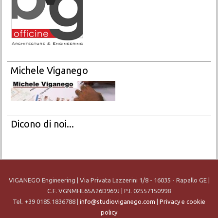
Michele Viganego
Dicono di noi...
VIGANEGO Engineering | Via Privata Lazzerini 1/8 - 16035 - Rapallo GE |
C.F. VGNMHL65A26D969J | P.I. 02557150998
Tel. +39 0185.1836788 |
info@studioviganego.com
|
Privacy e cookie
policy