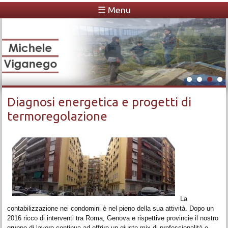
☰ Menu
Michele Viganego
Diagnosi energetica e progetti di
termoregolazione
La
contabilizzazione nei condomini è nel pieno della sua attività. Dopo un
2016 ricco di interventi tra Roma, Genova e rispettive provincie il nostro
gruppo di lavoro continua ad offrire un giusto mix di professionalità e